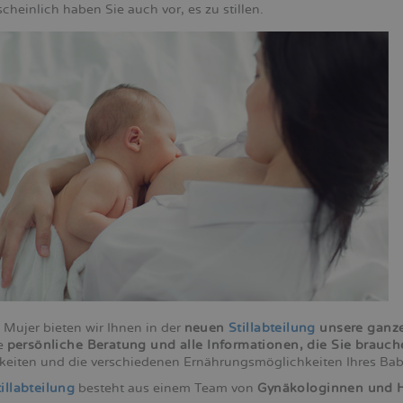
heinlich haben Sie auch vor, es zu stillen.
 Mujer bieten wir Ihnen in der
neuen
Stillabteilung
unsere ganze
e
persönliche Beratung und alle Informationen, die Sie brauc
keiten und die verschiedenen Ernährungsmöglichkeiten Ihres Baby
illabteilung
besteht aus einem Team von
Gynäkologinnen und He