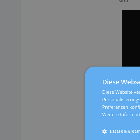
sind
.
Diese Webse
Diese Website ver
Personalisierungs
Präferenzen konf
Weitere Informat
COOKIES KO