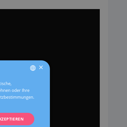
×
ische,
SPANISH
ehnen oder Ihre
CATALÀ
hutzbestimmungen.
ENGLISH
FRENCH
KZEPTIEREN
DEUTSCH