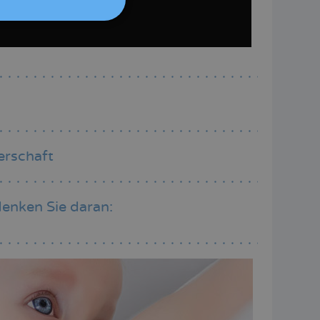
ITALIANO
ESPAÑOL
erschaft
enken Sie daran: