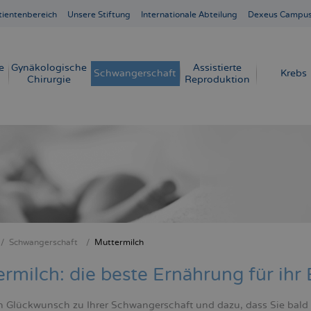
tientenbereich
Unsere Stiftung
Internationale Abteilung
Dexeus Campu
e
Gynäkologische
Assistierte
Schwangerschaft
Krebs
Chirurgie
Reproduktion
Schwangerschaft
Muttermilch
crumb
rmilch: die beste Ernährung für ihr
n Glückwunsch zu Ihrer Schwangerschaft und dazu, dass Sie bald