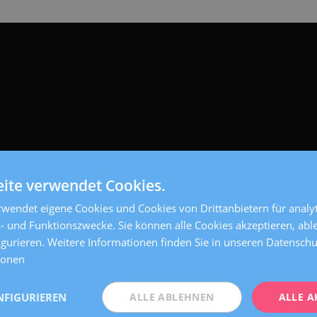
ite verwendet Cookies.
wendet eigene Cookies und Cookies von Drittanbietern für analyt
- und Funktionszwecke. Sie können alle Cookies akzeptieren, abl
igurieren. Weitere Informationen finden Sie in unseren Datensc
ionen
NFIGURIEREN
ALLE ABLEHNEN
ALLE A