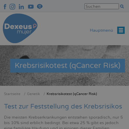
Direkt
zum
Inhalt
Hauptmenü
Krebsrisikotest (qCancer Risk)
Startseite
Genetik
Krebsrisikotest (qCancer Risk)
Breadcrumb
Test zur Feststellung des Krebsrisikos
Die meisten Krebserkrankungen entstehen sporadisch, nur 5
bis 10% sind erblich bedingt. Bei etwa 25 % gibt es jedoch
eine familiäre Häufung und in einigen dieser Familien