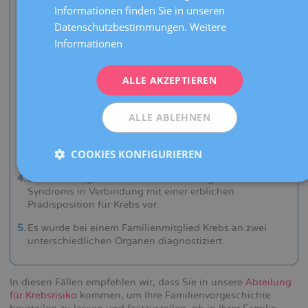
DEUTSCH
eine Krebserkrankung des gleichen Organs
Informationen finden Sie in unseren
diagnostiziert wurde.
ITALIANO
Datenschutzbestimmungen.
Weitere
Sie haben zwei oder mehr Familienangehörige ersten
Informationen
ESPAÑOL
oder zweiten Grades, bei denen in einem jüngeren Alter
als gewöhnlich eine Krebserkrankung diagnostiziert
ALLE AKZEPTIEREN
wurde. Zum Beispiel, Brustkrebs vor dem 40.
Lebensjahr, Darmkrebs vor dem 50. Lebensjahr oder
Prostatakrebs vor dem 60. Lebensjahr.
ALLE ABLEHNEN
Der Krebs hat beidseitig zwei Organe eines
Familienangehörigen befallen. Zum Beispiel beide
COOKIES KONFIGURIEREN
Brüste oder beide Nieren.
Bei Ihnen liegt eine bekannte Familiengeschichte eines
Syndroms in Verbindung mit einer erblichen
Prädisposition für Krebs vor.
Es wurde bei einem Familienmitglied Krebs an zwei
unterschiedlichen Organen diagnostiziert.
In diesen Fällen empfehlen wir, dass Sie in unsere
Abteilung
für Krebsrisiko
kommen, um Ihre Familienvorgeschichte