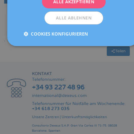
ALLE AKZEPTIEREN
ALLE ABLEHNEN
COOKIES KONFIGURIEREN
Teilen
KONTAKT
Telefonnummer:
+34 93 227 48 96
international@dexeus.com
Telefonnummer für Notfälle am Wochenende:
+34 618 273 035
Unsere Zentren
|
Unterkunftsmöglichkeiten
Consultorio Dexeus S.A.P.
Gran Via Carles III 71-75.
08028
Barcelona.
Spanien