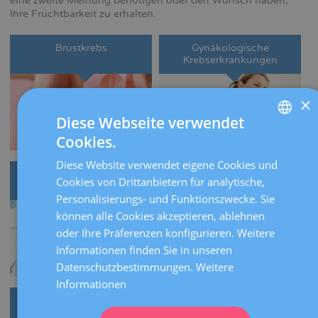
eine zweite Meinung benötigen oder den Wunsch haben,
Ihre Fruchtbarkeit zu erhalten.
Brustkrebs
Gynäkologische
Krebserkrankungen
×
Diese Webseite verwendet
Cookies.
SPANISH
Diese Website verwendet eigene Cookies und
CATALÀ
Krebsrisiko
Erhalt der Fruchtbarkeit
Cookies von Drittanbietern für analytische,
bei Krebspatientinnen
ENGLISH
Personalisierungs- und Funktionszwecke. Sie
können alle Cookies akzeptieren, ablehnen
FRENCH
oder Ihre Präferenzen konfigurieren. Weitere
DEUTSCH
Informationen finden Sie in unseren
ITALIANO
Datenschutzbestimmungen.
Weitere
Informationen
ESPAÑOL
Betreuung von
Volontariat für Krebs
onkologischen Patienten