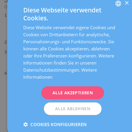
×
vorliegt, ein betroffenes Kind zu bekommen, gibt es folgende
Optionen:
Diese Webseite verwendet
Schwangerschaft
(spontan oder mithilfe einer assistierten
Cookies.
SPANISH
Reproduktionstechnik)
und Pränataldiagnostik
während
der ersten Schwangerschaftswochen, um festzustellen, ob
Diese Website verwendet eigene Cookies und
CATALÀ
das Kind betroffen ist.
Cookies von Drittanbietern für analytische,
ENGLISH
Personalisierungs- und Funktionszwecke. Sie
In-vitro-
Fertilisation mit
Präimplantationsdiagnostik
.
können alle Cookies akzeptieren, ablehnen
FRENCH
Assistierte Reproduktion mit Sperma eines Spenders
oder Ihre Präferenzen konfigurieren. Weitere
oder Eizellen einer Spenderin
(der/die kein Träger dieser
DEUTSCH
Informationen finden Sie in unseren
Krankheit ist).
ITALIANO
Datenschutzbestimmungen.
Weitere
Keine der vorstehenden Maßnahmen ergreifen und damit
Informationen
ESPAÑOL
riskieren, dass das Kind mit einer genetisch bedingten
Erkrankung auf die Welt kommt.
ALLE AKZEPTIEREN
ALLE ABLEHNEN
COOKIES KONFIGURIEREN