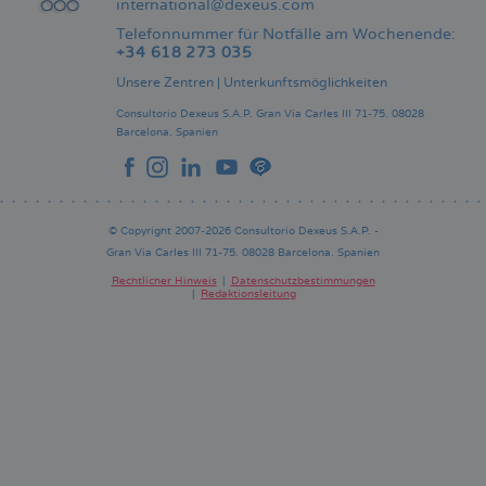
international@dexeus.com
Telefonnummer für Notfälle am Wochenende:
+34 618 273 035
Unsere Zentren
|
Unterkunftsmöglichkeiten
Consultorio Dexeus S.A.P.
Gran Via Carles III 71-75.
08028
Barcelona.
Spanien
© Copyright 2007-2026 Consultorio Dexeus S.A.P. -
Gran Via Carles III 71-75. 08028 Barcelona. Spanien
Rechtlicher Hinweis
Datenschutzbestimmungen
Redaktionsleitung
Pie
de
página