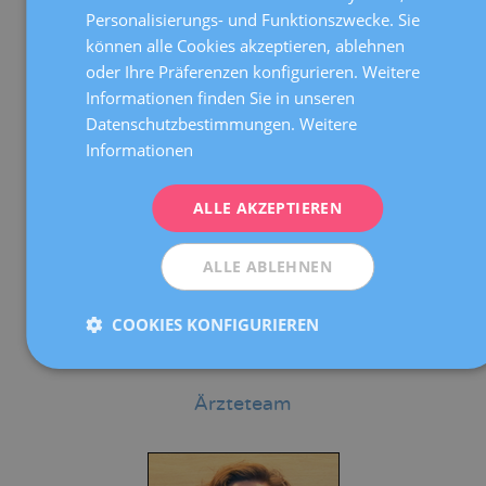
ENGLISH
Leitung und Strategie für soziale Netzwerke
Personalisierungs- und Funktionszwecke. Sie
können alle Cookies akzeptieren, ablehnen
FRENCH
oder Ihre Präferenzen konfigurieren. Weitere
DEUTSCH
Informationen finden Sie in unseren
ITALIANO
Datenschutzbestimmungen.
Weitere
Informationen
ESPAÑOL
ALLE AKZEPTIEREN
ALLE ABLEHNEN
Estela del Alba Peláez
COOKIES KONFIGURIEREN
Social Media Manager
Ärzteteam