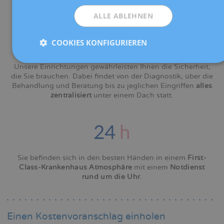
Ultraschall usw.
ALLE ABLEHNEN
COOKIES KONFIGURIEREN
Unsere Einrichtungen gewährleisten Ihnen die Sicherheit,
die Sie brauchen. Dabei findet von der Diagnostik, über die
Behandlung und Beratung bis zu jeglichen Eingriffen
alles
zentralisiert
unter einem Dach statt.
Sie befinden sich in den besten Händen in einem
First-
Class-Krankenhaus Atmosphäre
mit einem
Notdienst
rund um die Uhr
.
Einen Kostenvoranschlag einholen