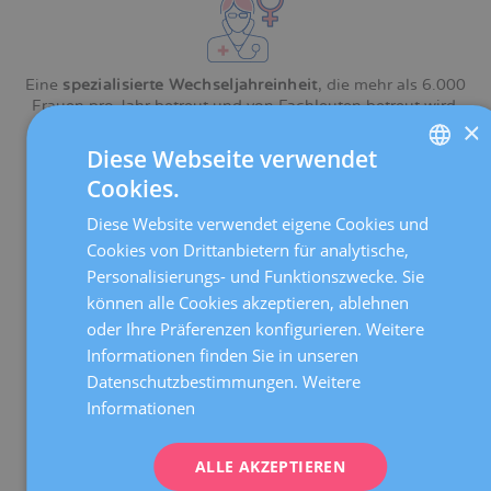
Eine
spezialisierte Wechseljahreinheit
, die mehr als 6.000
Frauen pro Jahr betreut und von Fachleuten betreut wird,
×
die Ihren Fall beurteilen und Ihnen den besten Rat geben.
Diese Webseite verwendet
Cookies.
SPANISH
Diese Website verwendet eigene Cookies und
CATALÀ
Cookies von Drittanbietern für analytische,
ENGLISH
Unsere Abteilung für Reproduktionsmedizin verfügt über
Personalisierungs- und Funktionszwecke. Sie
eigene medizinische Protokolle zur Behandlung von
können alle Cookies akzeptieren, ablehnen
FRENCH
Unfruchtbarkeit
in Verbindung mit frühen Wechseljahren.
oder Ihre Präferenzen konfigurieren. Weitere
DEUTSCH
Informationen finden Sie in unseren
ITALIANO
Datenschutzbestimmungen.
Weitere
Informationen
ESPAÑOL
Wir verfügen über die
neueste Technologie in der
ALLE AKZEPTIEREN
Bilddiagnostik
: digitale Mammographie, Gynäkologischer