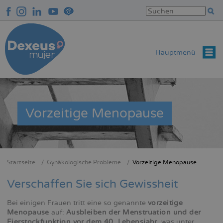
Direkt
zum
Inhalt
Hauptmenü
Vorzeitige Menopause
Startseite
Gynäkologische Probleme
Vorzeitige Menopause
Breadcrumb
Verschaffen Sie sich Gewissheit
Bei einigen Frauen tritt eine so genannte
vorzeitige
Menopause
auf:
Ausbleiben der Menstruation und der
Eierstockfunktion vor dem 40. Lebensjahr
, was unter