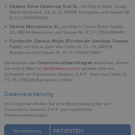
Dexeus Dona Catalunya Sud SL
, mit Sitz in Avda. Josep
Maria Recasens, 13, pl. 0, 43006 Tarragona und Steuer-Nr.
(C.I.F.) B43639582.
Dexme Menopausia SL
, mit Sitz in Carrer Bisbe Català,
21, 08034 Barcelona und Steuer-Nr. (C.I.F.) B16486649.
Fundación Dexeus Mujer (Fundación Santiago Dexeus
Font)
, mit Sitz in Gran Via Carles III, 71-75, 08028
Barcelona und Steuer-Nr. (C.I.F.) A08276867.
Sie können den
Datenschutzbeauftragten
erreichen, indem
Sie eine E-Mail an
dpd@dexeus.com
senden oder ein
Schreiben an Consultorio Dexeus, S.A.P., Gran Via Carles III,
71-75, (08028) Barcelona richten.
Datenverarbeitung
Im Folgenden finden Sie eine Beschreibung der von
Consultorio Dexeus, S.A.P. durchgeführten
Datenverarbeitungen:
PATIENTEN
Verarbeitung