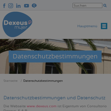
Direkt
zum
Inhalt
Hauptmenü
Datenschutzbestimmungen
Startseite
Datenschutzbestimmungen
Breadcrumb
Datenschutzbestimmungen und Datenschutz
Die Webseite
www.dexeus.com
ist Eigentum von Consultorio
Dexeus, S.A.P.