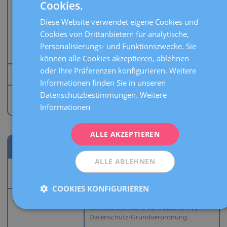
Cookies.
SPANISH
Aufbewahrungsfrist
Die Daten der Antragsteller werden
erhoben, um die Anträge zu bearbeiten
Diese Website verwendet eigene Cookies und
CATALÀ
und werden anschließend vernichtet. Die
Cookies von Drittanbietern für analytische,
E-Mail wird für den Versand
ENGLISH
elektronischer Mitteilungen verwendet,
Personalisierungs- und Funktionszwecke. Sie
bis Sie Ihre Einwilligung widerrufen.
können alle Cookies akzeptieren, ablehnen
FRENCH
oder Ihre Präferenzen konfigurieren. Weitere
Empfänger
Es sind keine Empfänger vorgesehen.
DEUTSCH
Informationen finden Sie in unseren
ITALIANO
Datenschutzbestimmungen.
Weitere
Internationale
Es sind keine internationalen
Datenübertragung
Datenübertragungen vorgesehen.
Informationen
ESPAÑOL
ALLE AKZEPTIEREN
VIDEOÜBERWACHUNG
Verarbeitung
ALLE ABLEHNEN
Zweck
Gewährleistung der Sicherheit von
Personen, Gütern und Anlagen.
COOKIES KONFIGURIEREN
Rechtliche Grundlage
Wahrnehmung einer Aufgabe im
öffentlichen Interesse. Artikel 6.1 e)
Datenschutz-Grundverordnung.