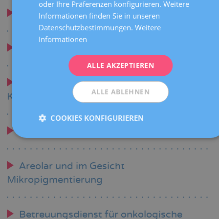
oder Ihre Präferenzen konfigurieren. Weitere
DEUTSCH
Ernährung
Informationen finden Sie in unseren
ITALIANO
Datenschutzbestimmungen.
Weitere
Informationen
ESPAÑOL
Akupunktur
ALLE AKZEPTIEREN
Onkologische Krankenpflege -
ALLE ABLEHNEN
Kontinuierliche Betreuung
COOKIES KONFIGURIEREN
Physiotherapie
Areolar und im Gesicht
Mikropigmentierung
Betreuungsdienst für onkologische