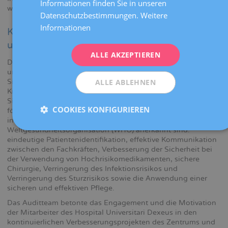
Informationen finden Sie in unseren
worden ist.
ITALIANO
Datenschutzbestimmungen.
Weitere
Informationen
Kontinuierliche Verbesserung der Qualität
ESPAÑOL
und Sicherheit in der Gesundheitsversorgung
ALLE AKZEPTIEREN
Die Akkreditierung bedeutet eine offizielle Anerkennung der
umfangreichen Bemühungen, die zur Verbesserung der
ALLE ABLEHNEN
Sicherheit im Gesundheitswesen unternommen werden. Das
Krankenhaus hat zahlreiche Maßnahmen ergriffen, um
Sicherheitsgewohnheiten in der gesamten Organisation zu
COOKIES KONFIGURIEREN
fördern, und arbeitet an der Verbesserung der sechs
internationalen Sicherheitsziele, die von der
Weltgesundheitsorganisation (WHO) anerkannt sind:
eindeutige Patientenidentifikation, effektive Kommunikation
zwischen den Fachkräften, Verbesserung der Sicherheit bei
der Verwendung von Hochrisikomedikamenten, sichere
Chirurgie, Verringerung des Infektionsrisikos und
Verringerung des Sturzrisikos sowie die Anwendung einer
sicheren und effektiven Pflege.
Das Auditteam betonte das Engagement und die Motivation
der Mitarbeiter des Hospital Universitari Dexeus in den
kontinuierlichen Verbesserungsprojekten des Zentrums und