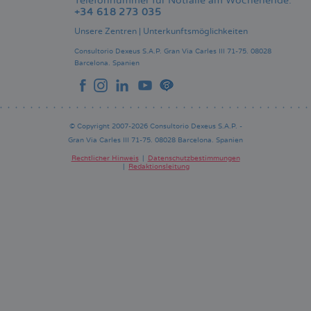
Telefonnummer für Notfälle am Wochenende:
+34 618 273 035
Unsere Zentren
|
Unterkunftsmöglichkeiten
Consultorio Dexeus S.A.P.
Gran Via Carles III 71-75.
08028
Barcelona.
Spanien
© Copyright 2007-2026 Consultorio Dexeus S.A.P. -
Gran Via Carles III 71-75. 08028 Barcelona. Spanien
Rechtlicher Hinweis
Datenschutzbestimmungen
Redaktionsleitung
Pie
de
página