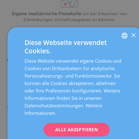
Eigene medizinische Protokolle
um bei Erkennen von
Erkrankungen schnell reagieren zu können.
×
Diese Webseite verwendet
Cookies.
SPANISH
Gynäkologische Diagnoseeinheit
mit Spezialisten, die sich
Diese Website verwendet eigene Cookies und
CATALÀ
ausschließlich mit der Bilddiagnostik beschäftigen.
Cookies von Drittanbietern für analytische,
ENGLISH
Personalisierungs- und Funktionszwecke. Sie
können alle Cookies akzeptieren, ablehnen
FRENCH
oder Ihre Präferenzen konfigurieren. Weitere
DEUTSCH
Informationen finden Sie in unseren
ITALIANO
Datenschutzbestimmungen.
Weitere
Auf dem neuesten Stand der Technik
, mit der modernsten
Ausrüstung wie strahlungsarme digitale
Informationen
ESPAÑOL
Mammographiegeräte.
ALLE AKZEPTIEREN