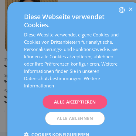
×
Diese Webseite verwendet
Cookies.
SPANISH
Diese Website verwendet eigene Cookies und
CATALÀ
Cookies von Drittanbietern für analytische,
ENGLISH
Personalisierungs- und Funktionszwecke. Sie
können alle Cookies akzeptieren, ablehnen
FRENCH
Zentren:
oder Ihre Präferenzen konfigurieren. Weitere
Barcelona
DEUTSCH
Informationen finden Sie in unseren
Sprachen:
ITALIANO
Datenschutzbestimmungen.
Weitere
Spanisch
Informationen
ESPAÑOL
Spezialitäten:
Allgemeine Gynäkologie
Wechseljahre
Contraception
ALLE AKZEPTIEREN
Empfängnisverhütung
ALLE ABLEHNEN
Teilen
COOKIES KONFIGURIEREN