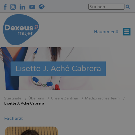
Direkt
zum
Inhalt
Hauptmenü
Lisette J. Aché Cabrera
Startseite
Über uns
Unsere Zentren
Medizinisches Team
Breadcrumb
Lisette J. Aché Cabrera
Facharzt