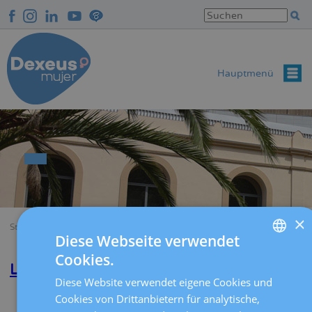
Direkt
zum
Inhalt
Hauptmenü
×
Startseite
Empfängnisverhütung
Breadcrumb
Diese Webseite verwendet
Cookies.
SPANISH
Lisette J. Aché Cabrera
Diese Website verwendet eigene Cookies und
CATALÀ
Weiterlesen
über
Cookies von Drittanbietern für analytische,
Lisette
ENGLISH