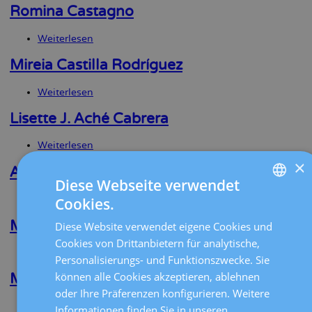
Avella
Romina Castagno
Marcos
Weiterlesen
über
Romina
Castagno
Mireia Castilla Rodríguez
Weiterlesen
über
Mireia
Castilla
Lisette J. Aché Cabrera
Rodríguez
Weiterlesen
über
Lisette
×
J.
Angelina Naranjo Boccardo
Aché
Diese Webseite verwendet
Cabrera
Weiterlesen
über
Cookies.
SPANISH
Angelina
Naranjo
Maria A. Abreu Pandare
Diese Website verwendet eigene Cookies und
CATALÀ
Boccardo
Cookies von Drittanbietern für analytische,
Weiterlesen
über
ENGLISH
Personalisierungs- und Funktionszwecke. Sie
Maria
können alle Cookies akzeptieren, ablehnen
A.
Montserrat Monterde Priego
FRENCH
Abreu
oder Ihre Präferenzen konfigurieren. Weitere
Pandare
DEUTSCH
Weiterlesen
über
Informationen finden Sie in unseren