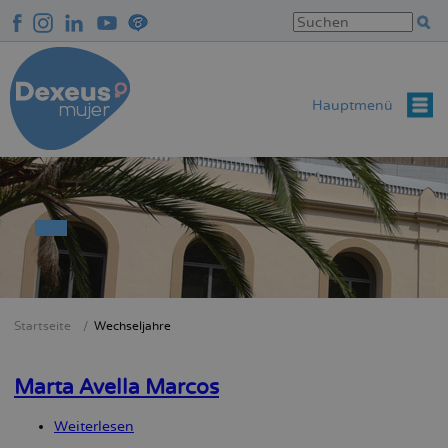
Direkt
zum
Inhalt
Hauptmenü
Startseite
Wechseljahre
Breadcrumb
Marta Avella Marcos
Weiterlesen
über
Marta