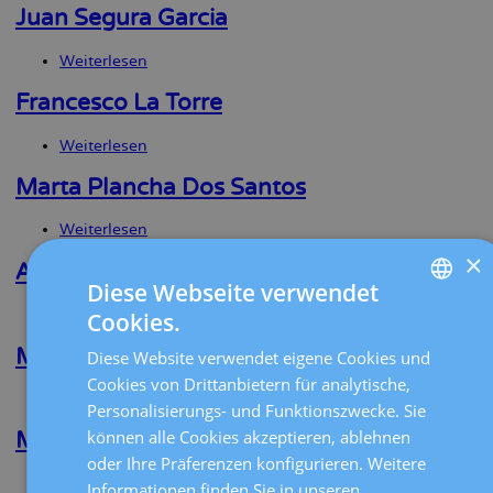
Seminario
Juan Segura Garcia
Martinez
Weiterlesen
über
Juan
Segura
Francesco La Torre
Garcia
Weiterlesen
über
Francesco
La
Marta Plancha Dos Santos
Torre
Weiterlesen
über
Marta
×
Plancha
Anna Goday Cibeira
Dos
Diese Webseite verwendet
Santos
Weiterlesen
über
Cookies.
SPANISH
Anna
Goday
Maria V. Destefano
Diese Website verwendet eigene Cookies und
CATALÀ
Cibeira
Cookies von Drittanbietern für analytische,
Weiterlesen
über
ENGLISH
Personalisierungs- und Funktionszwecke. Sie
Maria
können alle Cookies akzeptieren, ablehnen
V.
Maira A. Aleman Machado
FRENCH
Destefano
oder Ihre Präferenzen konfigurieren. Weitere
DEUTSCH
Weiterlesen
über
Informationen finden Sie in unseren