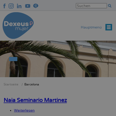
Direkt
zum
Inhalt
Hauptmenü
Startseite
Barcelona
Breadcrumb
Naia Seminario Martinez
Weiterlesen
über
Naia