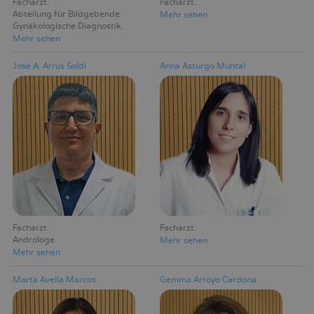
Facharzt
Facharzt
Abteilung für Bildgebende
Mehr sehen
Gynäkologische Diagnostik
Mehr sehen
José A. Arrús Soldi
Anna Asturgó Muntal
Facharzt
Facharzt
Androloge
Mehr sehen
Mehr sehen
Marta Avella Marcos
Gemma Arroyo Cardona