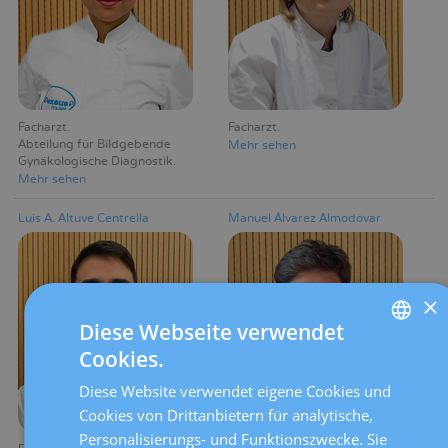
Facharzt
Facharzt
Abteilung für Bildgebende
Mehr sehen
Gynäkologische Diagnostik
Mehr sehen
Luis A. Altuve Centrella
Manuel Álvarez Almodóvar
×
Diese Webseite verwendet
Cookies.
SPANISH
Diese Website verwendet eigene Cookies und
CATALÀ
Cookies von Drittanbietern für analytische,
ENGLISH
Personalisierungs- und Funktionszwecke. Sie