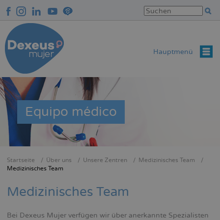
Direkt
zum
Inhalt
Hauptmenü
Equipo médico
Startseite
Über uns
Unsere Zentren
Medizinisches Team
Breadcrumb
Medizinisches Team
Medizinisches Team
Bei Dexeus Mujer verfügen wir über anerkannte Spezialisten