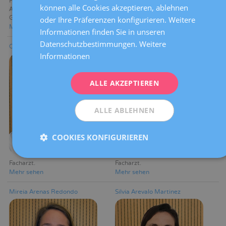
Facharzt
Facharzt
können alle Cookies akzeptieren, ablehnen
FRENCH
Abteilung für Bildgebende
Mehr sehen
Gynäkologische Diagnostik
oder Ihre Präferenzen konfigurieren. Weitere
DEUTSCH
Mehr sehen
Informationen finden Sie in unseren
ITALIANO
Datenschutzbestimmungen.
Weitere
Carmen Ara Pérez
Patricia Aragón Casaled
Informationen
ESPAÑOL
ALLE AKZEPTIEREN
ALLE ABLEHNEN
COOKIES KONFIGURIEREN
Facharzt
Facharzt
Mehr sehen
Mehr sehen
Mireia Arenas Redondo
Silvia Arevalo Martinez