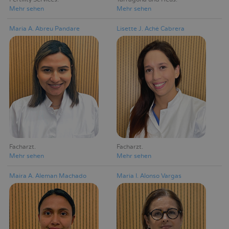
Mehr sehen
Mehr sehen
Maria A. Abreu Pandare
Lisette J. Aché Cabrera
Facharzt
Facharzt
Mehr sehen
Mehr sehen
Maira A. Aleman Machado
Maria I. Alonso Vargas