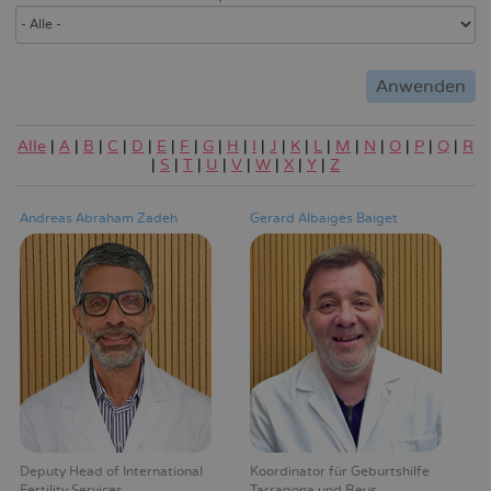
Alle
|
A
|
B
|
C
|
D
|
E
|
F
|
G
|
H
|
I
|
J
|
K
|
L
|
M
|
N
|
O
|
P
|
Q
|
R
|
S
|
T
|
U
|
V
|
W
|
X
|
Y
|
Z
Andreas Abraham Zadeh
Gerard Albaigés Baiget
Deputy Head of International
Koordinator für Geburtshilfe
Fertility Services
Tarragona und Reus