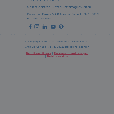
Unsere Zentren
|
Unterkunftsmöglichkeiten
Consultorio Dexeus S.A.P.
Gran Via Carles III 71-75.
08028
Barcelona.
Spanien
© Copyright 2007-2026 Consultorio Dexeus S.A.P. -
Gran Via Carles III 71-75. 08028 Barcelona. Spanien
Rechtlicher Hinweis
Datenschutzbestimmungen
Redaktionsleitung
Pie
de
página