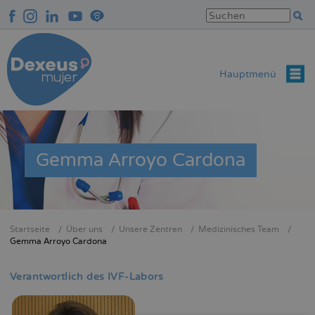
Direkt
zum
Inhalt
Hauptmenü
Gemma Arroyo Cardona
Startseite
Über uns
Unsere Zentren
Medizinisches Team
Breadcrumb
Gemma Arroyo Cardona
Verantwortlich des IVF-Labors