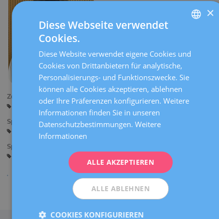
×
Diese Webseite verwendet
Cookies.
SPANISH
Diese Website verwendet eigene Cookies und
CATALÀ
Cookies von Drittanbietern für analytische,
ENGLISH
Personalisierungs- und Funktionszwecke. Sie
können alle Cookies akzeptieren, ablehnen
FRENCH
Zentren:
oder Ihre Präferenzen konfigurieren. Weitere
DEUTSCH
Barcelona
Informationen finden Sie in unseren
Sprachen:
ITALIANO
Datenschutzbestimmungen.
Weitere
Spanisch
Katalanisch
Englisch
Französisch
Informationen
ESPAÑOL
Spezialitäten:
Reproduktionsbiologie
ALLE AKZEPTIEREN
ALLE ABLEHNEN
Teilen
COOKIES KONFIGURIEREN