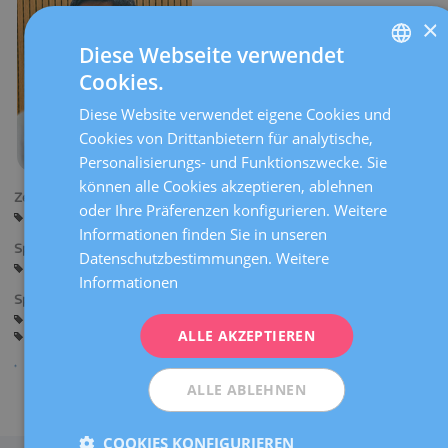
×
Diese Webseite verwendet
Cookies.
SPANISH
Diese Website verwendet eigene Cookies und
CATALÀ
Cookies von Drittanbietern für analytische,
ENGLISH
Personalisierungs- und Funktionszwecke. Sie
können alle Cookies akzeptieren, ablehnen
FRENCH
Zentren:
oder Ihre Präferenzen konfigurieren. Weitere
Barcelona
Sant Cugat
DEUTSCH
Informationen finden Sie in unseren
Sprachen:
ITALIANO
Datenschutzbestimmungen.
Weitere
Spanisch
Informationen
ESPAÑOL
Spezialitäten:
Andrologie
Männliche Fruchtbarkeit
ALLE AKZEPTIEREN
Sexuell übertragbare Infektionen
Männliche Sexualität
ALLE ABLEHNEN
Teilen
COOKIES KONFIGURIEREN