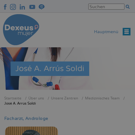
Direkt
zum
Inhalt
Hauptmenü
José A. Arrús Soldi
Startseite
Über uns
Unsere Zentren
Medizinisches Team
Breadcrumb
José A. Arrús Soldi
Facharzt
Androloge