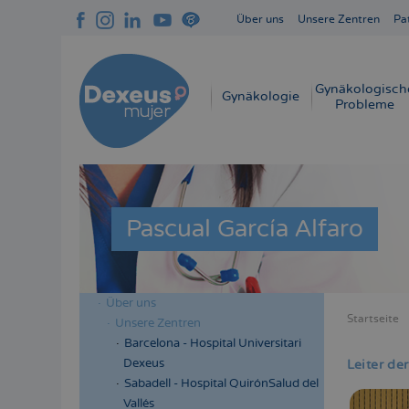
Direkt
Über uns
Unsere Zentren
Pa
zum
Navegación
Inhalt
superior
cabecera
Gynäkologisch
Navegación
Gynäkologie
Probleme
principal
Pascual García Alfaro
Über uns
Menú
Startseite
Unsere Zentren
Bread
lateral
Barcelona - Hospital Universitari
cabecera
Dexeus
Leiter d
Sabadell - Hospital QuirónSalud del
Vallés