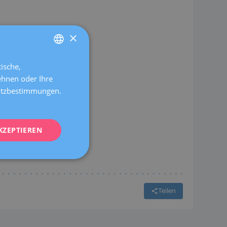
×
ische,
SPANISH
ehnen oder Ihre
CATALÀ
hutzbestimmungen.
ENGLISH
FRENCH
KZEPTIEREN
DEUTSCH
ITALIANO
ESPAÑOL
Teilen