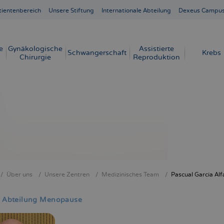
tientenbereich
Unsere Stiftung
Internationale Abteilung
Dexeus Campu
e
Gynäkologische
Assistierte
Schwangerschaft
Krebs
Chirurgie
Reproduktion
Über uns
Unsere Zentren
Medizinisches Team
Pascual García Alf
crumb
er Abteilung Menopause