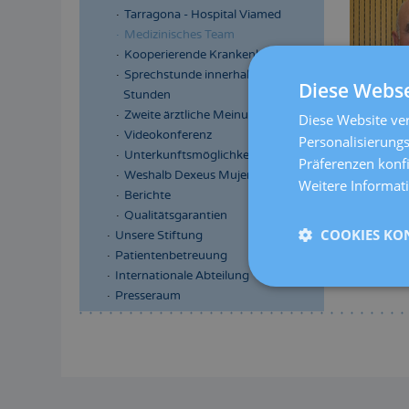
Tarragona - Hospital Viamed
Medizinisches Team
Kooperierende Krankenkassen
Sprechstunde innerhalb 24
Diese Webse
Stunden
Zweite ärztliche Meinung
Diese Website ver
Videokonferenz
Personalisierungs
Unterkunftsmöglichkeiten
Präferenzen konf
Weshalb Dexeus Mujer
Weitere Informat
Berichte
Qualitätsgarantien
COOKIES KO
Unsere Stiftung
Patientenbetreuung
Internationale Abteilung
Presseraum
Menú
lateral
principal