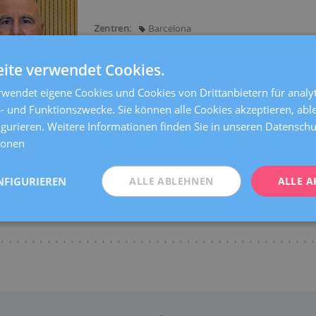
Zentren:
Barcelona
Sprachen:
Spanisch
ite verwendet Cookies.
Spezialitäten:
Wechseljahre
wendet eigene Cookies und Cookies von Drittanbietern für analyt
- und Funktionszwecke. Sie können alle Cookies akzeptieren, abl
igurieren. Weitere Informationen finden Sie in unseren Datensc
ionen
NFIGURIEREN
ALLE ABLEHNEN
ALLE A