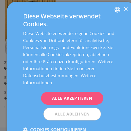
×
Diese Webseite verwendet
Cookies.
SPANISH
Diese Website verwendet eigene Cookies und
CATALÀ
Cookies von Drittanbietern für analytische,
ENGLISH
Personalisierungs- und Funktionszwecke. Sie
können alle Cookies akzeptieren, ablehnen
FRENCH
oder Ihre Präferenzen konfigurieren. Weitere
Zentren:
DEUTSCH
Informationen finden Sie in unseren
Barcelona
ITALIANO
Datenschutzbestimmungen.
Weitere
Sprachen:
Informationen
Spanisch
Katalanisch
Englisch
Französisch
ESPAÑOL
Spezialitäten:
ALLE AKZEPTIEREN
Reproduktionsbiologie
Bewahrung der Fruchtbarkeit
ALLE ABLEHNEN
Teilen
COOKIES KONFIGURIEREN