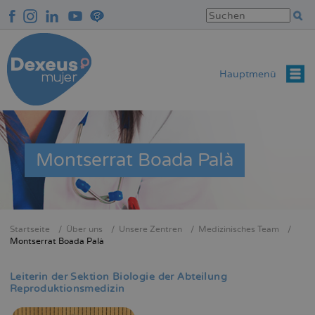
Direkt
zum
Inhalt
Hauptmenü
Montserrat Boada Palà
Startseite
Über uns
Unsere Zentren
Medizinisches Team
Breadcrumb
Montserrat Boada Palà
Leiterin der Sektion Biologie der Abteilung
Reproduktionsmedizin