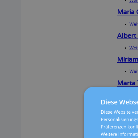
Wei
Maria 
Wei
Albert
Wei
Míriam
Wei
Marta 
Wei
Diese Webse
Silvia
Diese Website ver
Personalisierungs
Wei
Präferenzen konf
Laura 
Weitere Informat