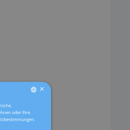
×
ische,
SPANISH
ehnen oder Ihre
CATALÀ
hutzbestimmungen.
ENGLISH