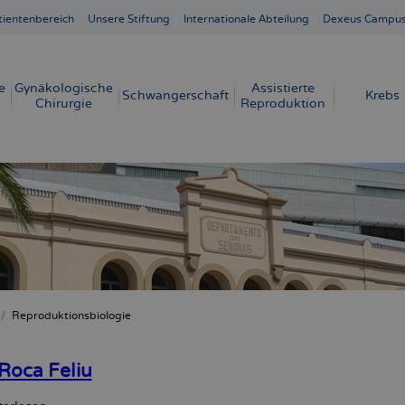
tientenbereich
Unsere Stiftung
Internationale Abteilung
Dexeus Campu
e
Gynäkologische
Assistierte
Schwangerschaft
Krebs
Chirurgie
Reproduktion
Reproduktionsbiologie
crumb
Roca Feliu