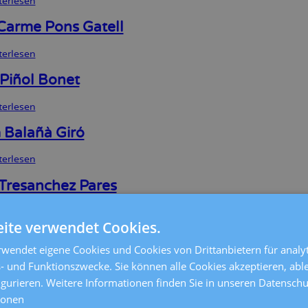
terlesen
über
Marta
Roca
Carme Pons Gatell
Feliu
terlesen
über
Maria
Carme
 Piñol Bonet
Pons
Gatell
terlesen
über
Albert
Piñol
 Balañà Giró
Bonet
terlesen
über
Míriam
Balañà
Tresanchez Pares
Giró
terlesen
über
ite verwendet Cookies.
Marta
Tresanchez
 Mateo Cuadros
Pares
wendet eigene Cookies und Cookies von Drittanbietern für analyt
- und Funktionszwecke. Sie können alle Cookies akzeptieren, abl
terlesen
über
Silvia
igurieren. Weitere Informationen finden Sie in unseren Datensc
Mateo
Latre Navarro
ionen
Cuadros