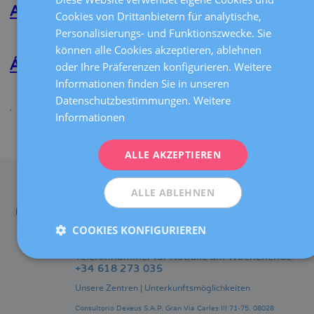
CATALÀ
A.
Angelina Naranjo Boccardo
Cookies von Drittanbietern für analytische,
Arrús
ENGLISH
Personalisierungs- und Funktionszwecke. Sie
Soldi
Weiterlesen
über
können alle Cookies akzeptieren, ablehnen
Angelina
FRENCH
Naranjo
Álvaro Vives Suñé
oder Ihre Präferenzen konfigurieren. Weitere
Boccardo
DEUTSCH
Informationen finden Sie in unseren
Weiterlesen
über
ITALIANO
Datenschutzbestimmungen.
Weitere
Álvaro
Informationen
Vives
ESPAÑOL
Suñé
Teilen
ALLE AKZEPTIEREN
KONTAKT
ALLE ABLEHNEN
Telefonnummer:
+34 93 227 48 96
COOKIES KONFIGURIEREN
international@dexeus.com
Telefonnummer für Notfälle am Wochenende:
+34 618 273 035
Unsere Zentren
|
Unterkunftsmöglichkeiten
Consultorio Dexeus S.A.P.
Gran Via Carles III 71-75.
08028