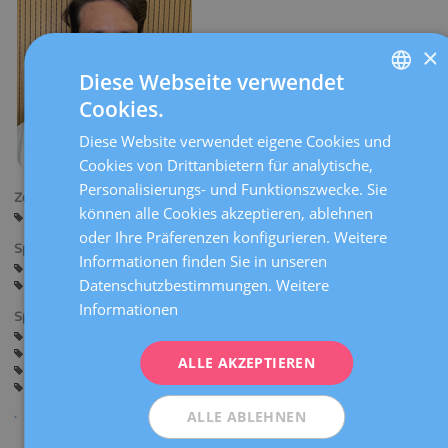
×
Diese Webseite verwendet
Cookies.
SPANISH
Diese Website verwendet eigene Cookies und
CATALÀ
Cookies von Drittanbietern für analytische,
ENGLISH
Personalisierungs- und Funktionszwecke. Sie
Zentren:
können alle Cookies akzeptieren, ablehnen
FRENCH
Barcelona
oder Ihre Präferenzen konfigurieren. Weitere
DEUTSCH
Sprachen:
Informationen finden Sie in unseren
Spanisch
Englisch
Italienisch
Französisch
Deutsch
ITALIANO
Datenschutzbestimmungen.
Weitere
Portugiesisch
Informationen
ESPAÑOL
Spezialitäten:
Allgemeine Gynäkologie
Endometriose
Hysteroscopy
Gynäkologische Chirurgie
ALLE AKZEPTIEREN
Myome, Ovarialzysten und Erkrankungen der Anhangsgebilde
Contraception
ALLE ABLEHNEN