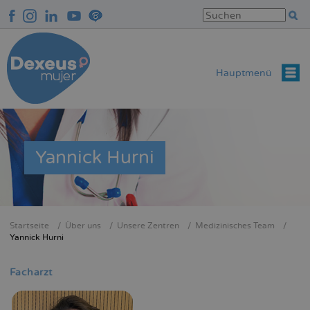
Direkt
zum
Inhalt
Hauptmenü
Yannick Hurni
Startseite
Über uns
Unsere Zentren
Medizinisches Team
Breadcrumb
Yannick Hurni
Facharzt