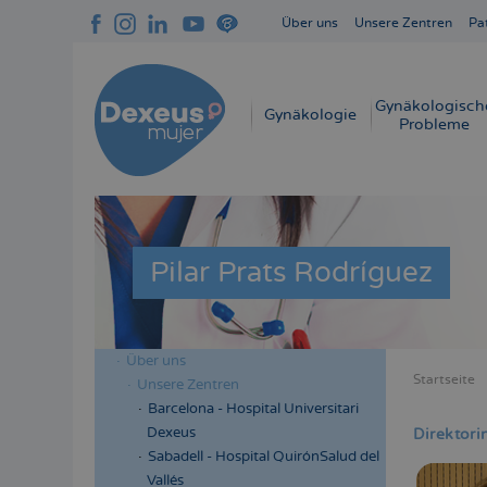
Direkt
Über uns
Unsere Zentren
Pa
zum
Navegación
Inhalt
superior
cabecera
Gynäkologisch
Navegación
Gynäkologie
Probleme
principal
Pilar Prats Rodríguez
Über uns
Menú
Startseite
Unsere Zentren
Bread
lateral
Barcelona - Hospital Universitari
cabecera
Dexeus
Direktori
Sabadell - Hospital QuirónSalud del
Vallés