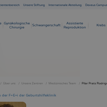
tientenbereich
Unsere Stiftung
Internationale Abteilung
Dexeus Campu
e
Gynäkologische
Assistierte
Schwangerschaft
Krebs
Chirurgie
Reproduktion
Über uns
Unsere Zentren
Medizinisches Team
Pilar Prats Rodríg
crumb
n der F+E+i der Geburtshilfeklinik