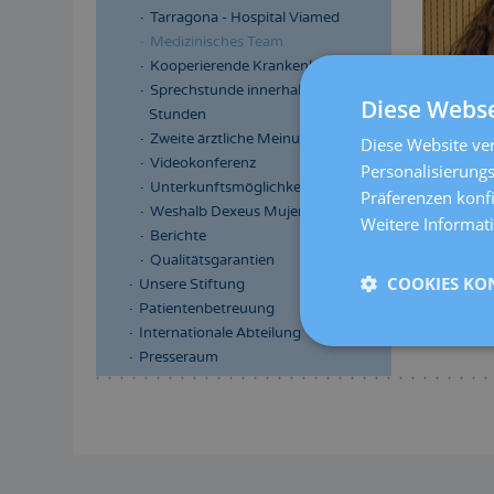
Tarragona - Hospital Viamed
Medizinisches Team
Kooperierende Krankenkassen
Sprechstunde innerhalb 24
Diese Webse
Stunden
Zweite ärztliche Meinung
Diese Website ver
Videokonferenz
Personalisierungs
Unterkunftsmöglichkeiten
Präferenzen konf
Weshalb Dexeus Mujer
Weitere Informat
Berichte
Qualitätsgarantien
COOKIES KO
Unsere Stiftung
Patientenbetreuung
Internationale Abteilung
Presseraum
Menú
lateral
principal