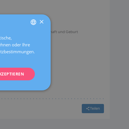
Deutsch
×
angerschaft
Schwangerschaft und Geburt
ll und pränatale Diagnostik
ische,
SPANISH
ehnen oder Ihre
CATALÀ
hutzbestimmungen.
ENGLISH
FRENCH
KZEPTIEREN
DEUTSCH
ITALIANO
ESPAÑOL
Teilen