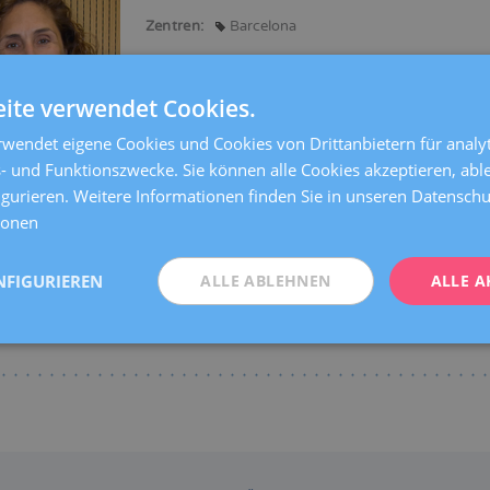
Zentren:
Barcelona
Sprachen:
Spanisch
Katalanisch
Englisch
Spezialitäten:
ite verwendet Cookies.
Beratung vor der Schwangerschaft
Risikoschw
Allgemeine Gynäkologie
Geburtshilfe-Ultrascha
wendet eigene Cookies und Cookies von Drittanbietern für analyt
- und Funktionszwecke. Sie können alle Cookies akzeptieren, abl
igurieren. Weitere Informationen finden Sie in unseren Datensc
ionen
NFIGURIEREN
ALLE ABLEHNEN
ALLE A