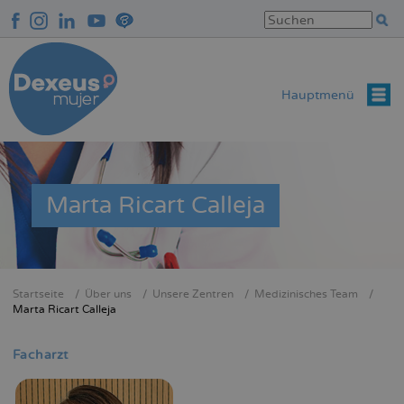
Direkt
zum
Inhalt
Hauptmenü
Marta Ricart Calleja
Startseite
Über uns
Unsere Zentren
Medizinisches Team
Breadcrumb
Marta Ricart Calleja
Facharzt