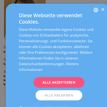
×
Diese Webseite verwendet
Cookies.
SPANISH
Diese Website verwendet eigene Cookies und
CATALÀ
Cookies von Drittanbietern für analytische,
ENGLISH
Personalisierungs- und Funktionszwecke. Sie
können alle Cookies akzeptieren, ablehnen
FRENCH
Zentren:
oder Ihre Präferenzen konfigurieren. Weitere
Barcelona
DEUTSCH
Informationen finden Sie in unseren
Sprachen:
ITALIANO
Datenschutzbestimmungen.
Weitere
Spanisch
Katalanisch
Englisch
Informationen
ESPAÑOL
Spezialitäten:
Beratung vor der Schwangerschaft
Schwangerschaft und Geburt
Allgemeine Gynäkologie
ALLE AKZEPTIEREN
Geburtshilfe-Ultraschall und pränatale Diagnostik
ALLE ABLEHNEN
Teilen