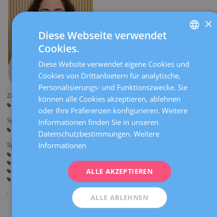
×
Diese Webseite verwendet
Cookies.
SPANISH
Diese Website verwendet eigene Cookies und
CATALÀ
Cookies von Drittanbietern für analytische,
ENGLISH
Personalisierungs- und Funktionszwecke. Sie
Zentren:
können alle Cookies akzeptieren, ablehnen
FRENCH
Barcelona
oder Ihre Präferenzen konfigurieren. Weitere
DEUTSCH
Sprachen:
Informationen finden Sie in unseren
Spanisch
Englisch
Portugiesisch
ITALIANO
Datenschutzbestimmungen.
Weitere
Informationen
Spezialitäten:
ESPAÑOL
Mehrmalige Fehlgeburten (Infertilität)
Genetische Präimplantationsdiagnostik
ALLE AKZEPTIEREN
Gesamtstudie der Sterilität
Unfruchtbarkeit
Bewahrung der Fruchtbarkeit
Kinderwunsch
ALLE ABLEHNEN
Teilen