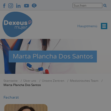
Direkt
zum
Inhalt
Hauptmenü
Marta Plancha Dos Santos
Startseite
Über uns
Unsere Zentren
Medizinisches Team
Breadcrumb
Marta Plancha Dos Santos
Facharzt