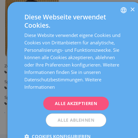
×
Diese Webseite verwendet
Cookies.
SPANISH
Diese Website verwendet eigene Cookies und
CATALÀ
Cookies von Drittanbietern für analytische,
ENGLISH
Personalisierungs- und Funktionszwecke. Sie
können alle Cookies akzeptieren, ablehnen
FRENCH
oder Ihre Präferenzen konfigurieren. Weitere
Zentren:
DEUTSCH
Informationen finden Sie in unseren
Barcelona
ITALIANO
Datenschutzbestimmungen.
Weitere
Sprachen:
Informationen
Spanisch
Englisch
Italienisch
ESPAÑOL
Spezialitäten:
ALLE AKZEPTIEREN
Gynäkologische bildgebende Diagnoseverfahren
ALLE ABLEHNEN
Teilen
COOKIES KONFIGURIEREN