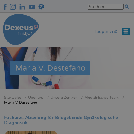
Direkt
zum
Inhalt
Hauptmenü
Maria V. Destefano
Startseite
Über uns
Unsere Zentren
Medizinisches Team
Breadcrumb
Maria V. Destefano
Facharzt
Abteilung für Bildgebende Gynäkologische
Diagnostik