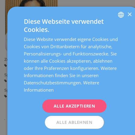
×
Diese Webseite verwendet
Cookies.
SPANISH
Diese Website verwendet eigene Cookies und
CATALÀ
Cookies von Drittanbietern für analytische,
ENGLISH
Personalisierungs- und Funktionszwecke. Sie
Zentren:
können alle Cookies akzeptieren, ablehnen
FRENCH
Barcelona
oder Ihre Präferenzen konfigurieren. Weitere
DEUTSCH
Informationen finden Sie in unseren
Sprachen:
Spanisch
Katalanisch
Englisch
ITALIANO
Datenschutzbestimmungen.
Weitere
Informationen
Spezialitäten:
ESPAÑOL
Medizinische Genetik
Genetik
ALLE AKZEPTIEREN
ALLE ABLEHNEN
Teilen