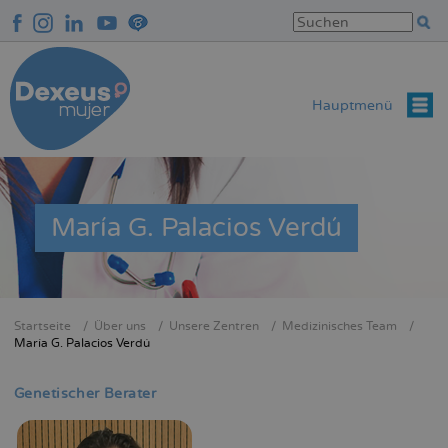
Direkt
zum
Inhalt
Hauptmenü
María G. Palacios Verdú
Startseite
Über uns
Unsere Zentren
Medizinisches Team
Breadcrumb
María G. Palacios Verdú
Genetischer Berater