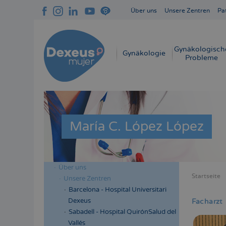
Direkt
Über uns
Unsere Zentren
Pa
zum
Navegación
Inhalt
superior
cabecera
Gynäkologisch
Navegación
Gynäkologie
Probleme
principal
María C. López López
Über uns
Menú
Startseite
Unsere Zentren
Bread
lateral
Barcelona - Hospital Universitari
cabecera
Dexeus
Facharzt
Sabadell - Hospital QuirónSalud del
Vallés