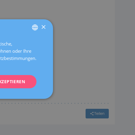
×
chaft und Geburt
ische,
SPANISH
ehnen oder Ihre
CATALÀ
hutzbestimmungen.
ENGLISH
FRENCH
KZEPTIEREN
DEUTSCH
ITALIANO
ESPAÑOL
Teilen