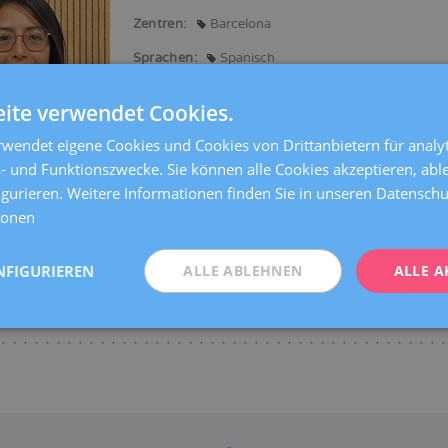
Zentren:
Barcelona
Sprachen:
Spanisch
Spezialitäten:
ite verwendet Cookies.
Beratung vor der Schwangerschaft
Schwangers
Geburtshilfe-Ultraschall und pränatale Diagnostik
wendet eigene Cookies und Cookies von Drittanbietern für analyt
- und Funktionszwecke. Sie können alle Cookies akzeptieren, abl
igurieren. Weitere Informationen finden Sie in unseren Datensc
ionen
NFIGURIEREN
ALLE ABLEHNEN
ALLE A