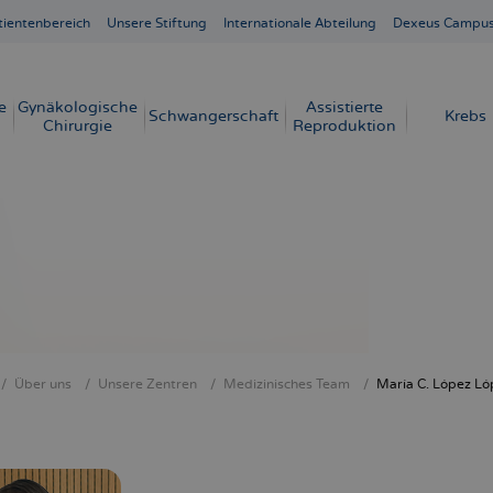
tientenbereich
Unsere Stiftung
Internationale Abteilung
Dexeus Campu
e
Gynäkologische
Assistierte
Schwangerschaft
Krebs
Chirurgie
Reproduktion
Über uns
Unsere Zentren
Medizinisches Team
María C. López Ló
crumb