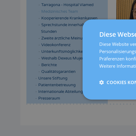
Tarragona - Hospital Viamed
Medizinisches Team
Kooperierende Krankenkassen
Sprechstunde innerhalb 24
Stunden
Diese Webse
Zweite ärztliche Meinung
Diese Website ver
Videokonferenz
Personalisierungs
Unterkunftsmöglichkeiten
Präferenzen konf
Weshalb Dexeus Mujer
Berichte
Weitere Informat
Qualitätsgarantien
Unsere Stiftung
COOKIES KO
Patientenbetreuung
Internationale Abteilung
Presseraum
Menú
lateral
principal