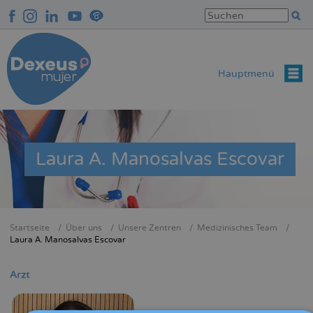
Direkt
zum
Inhalt
Hauptmenü
Laura A. Manosalvas Escovar
Startseite
Über uns
Unsere Zentren
Medizinisches Team
Breadcrumb
Laura A. Manosalvas Escovar
Arzt