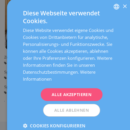
×
Diese Webseite verwendet
Cookies.
SPANISH
Diese Website verwendet eigene Cookies und
CATALÀ
Cookies von Drittanbietern für analytische,
ENGLISH
Personalisierungs- und Funktionszwecke. Sie
können alle Cookies akzeptieren, ablehnen
FRENCH
Zentren:
oder Ihre Präferenzen konfigurieren. Weitere
DEUTSCH
Barcelona
Informationen finden Sie in unseren
ITALIANO
Datenschutzbestimmungen.
Weitere
Sprachen:
Spanisch
Informationen
ESPAÑOL
Spezialitäten:
Wachen im Kreißsaal
ALLE AKZEPTIEREN
ALLE ABLEHNEN
Teilen
COOKIES KONFIGURIEREN