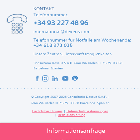
KONTAKT
Telefonnummer:
+34 93 227 48 96
international@dexeus.com
Telefonnummer für Notfälle am Wochenende:
+34 618 273 035
Unsere Zentren
|
Unterkunftsmöglichkeiten
Consultorio Dexeus S.A.P.
Gran Via Carles III 71-75.
08028
Barcelona.
Spanien
© Copyright 2007-2026 Consultorio Dexeus S.A.P. -
Gran Via Carles III 71-75. 08028 Barcelona. Spanien
Rechtlicher Hinweis
Datenschutzbestimmungen
Redaktionsleitung
Pie
de
página
Informationsanfrage