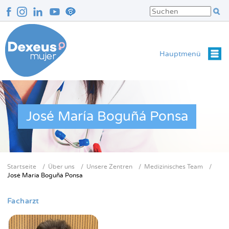
Direkt
zum
Inhalt
Hauptmenü
José María Boguñá Ponsa
Startseite
Über uns
Unsere Zentren
Medizinisches Team
Breadcrumb
José María Boguñá Ponsa
Facharzt