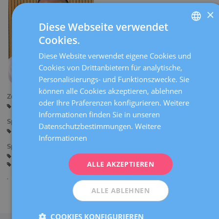
×
Diese Webseite verwendet
Cookies.
SPANISH
Diese Website verwendet eigene Cookies und
CATALÀ
Cookies von Drittanbietern für analytische,
ENGLISH
Personalisierungs- und Funktionszwecke. Sie
können alle Cookies akzeptieren, ablehnen
FRENCH
Zentren:
oder Ihre Präferenzen konfigurieren. Weitere
Barcelona
DEUTSCH
Informationen finden Sie in unseren
Sprachen:
ITALIANO
Datenschutzbestimmungen.
Weitere
Spanisch
Englisch
Italienisch
Informationen
ESPAÑOL
Spezialitäten:
Beratung vor der Schwangerschaft
ALLE AKZEPTIEREN
Schwangerschaft und Geburt
Allgemeine Gynäkologie
ALLE ABLEHNEN
Teilen
COOKIES KONFIGURIEREN