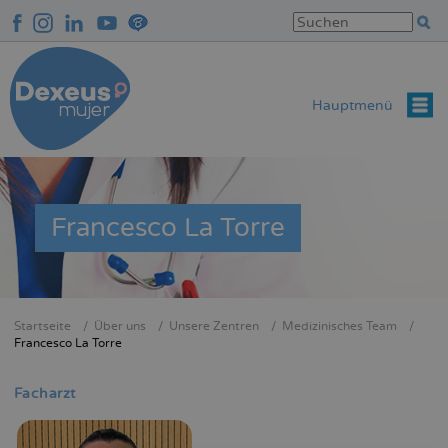
Direkt
zum
Inhalt
Hauptmenü
Francesco La Torre
Startseite
Über uns
Unsere Zentren
Medizinisches Team
Breadcrumb
Francesco La Torre
Facharzt