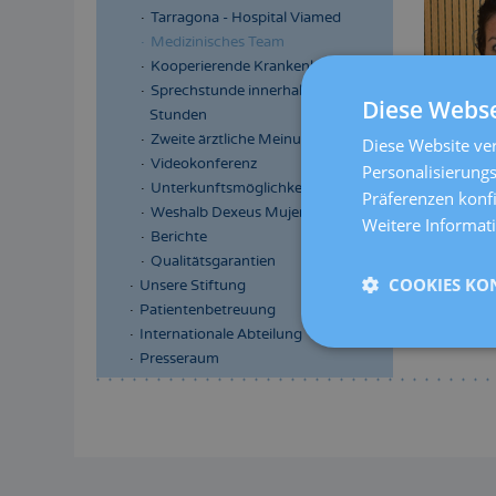
Tarragona - Hospital Viamed
Medizinisches Team
Kooperierende Krankenkassen
Sprechstunde innerhalb 24
Diese Webse
Stunden
Zweite ärztliche Meinung
Diese Website ver
Videokonferenz
Personalisierungs
Unterkunftsmöglichkeiten
Präferenzen konf
Weshalb Dexeus Mujer
Weitere Informat
Berichte
Qualitätsgarantien
COOKIES KO
Unsere Stiftung
Patientenbetreuung
Internationale Abteilung
Presseraum
Menú
lateral
principal