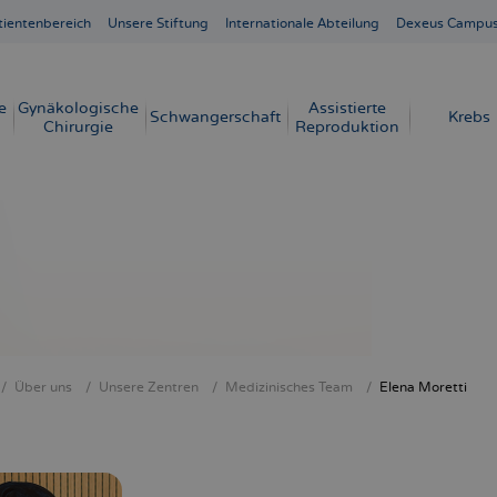
tientenbereich
Unsere Stiftung
Internationale Abteilung
Dexeus Campu
e
Gynäkologische
Assistierte
Schwangerschaft
Krebs
Chirurgie
Reproduktion
Über uns
Unsere Zentren
Medizinisches Team
Elena Moretti
crumb