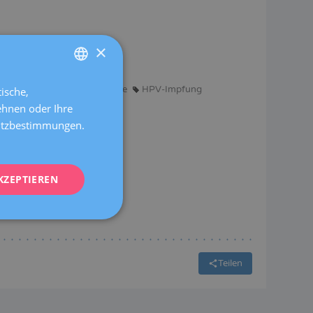
ranzösisch
×
e
Allgemeine Gynäkologie
er Äußeren Geschlechtsorgane
HPV-Impfung
ische,
SPANISH
ehnen oder Ihre
CATALÀ
hutzbestimmungen.
ENGLISH
FRENCH
KZEPTIEREN
DEUTSCH
ITALIANO
ESPAÑOL
Teilen