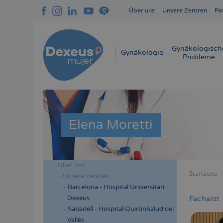
Direkt
Über uns
Unsere Zentren
Pa
zum
Navegación
Inhalt
superior
cabecera
Gynäkologisch
Navegación
Gynäkologie
Probleme
principal
Elena Moretti
Über uns
Menú
Startseite
Unsere Zentren
Bread
lateral
Barcelona - Hospital Universitari
cabecera
Dexeus
Facharzt
Sabadell - Hospital QuirónSalud del
Vallés