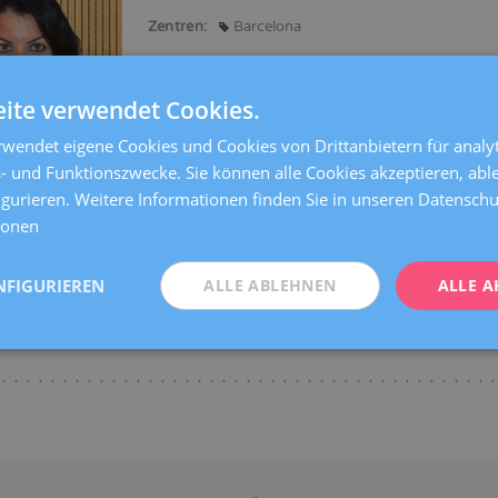
Zentren:
Barcelona
Sprachen:
Spanisch
Englisch
Italienisch
F
Spezialitäten:
ite verwendet Cookies.
Contraception
Kinder- und Jugendgynäkologi
Sexuell übertragbare Infektionen
Pathologie d
wendet eigene Cookies und Cookies von Drittanbietern für analyt
- und Funktionszwecke. Sie können alle Cookies akzeptieren, abl
igurieren. Weitere Informationen finden Sie in unseren Datensc
ionen
NFIGURIEREN
ALLE ABLEHNEN
ALLE A