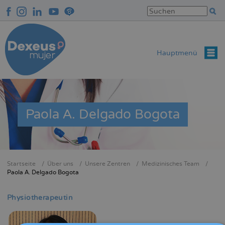
Direkt
zum
Inhalt
Hauptmenü
Paola A. Delgado Bogota
Startseite
Über uns
Unsere Zentren
Medizinisches Team
Breadcrumb
Paola A. Delgado Bogota
Physiotherapeutin