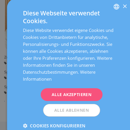
×
Diese Webseite verwendet
Cookies.
SPANISH
Diese Website verwendet eigene Cookies und
CATALÀ
Cookies von Drittanbietern für analytische,
ENGLISH
Personalisierungs- und Funktionszwecke. Sie
können alle Cookies akzeptieren, ablehnen
FRENCH
Zentren:
oder Ihre Präferenzen konfigurieren. Weitere
DEUTSCH
Barcelona
Informationen finden Sie in unseren
ITALIANO
Datenschutzbestimmungen.
Weitere
Sprachen:
Spanisch
Informationen
ESPAÑOL
Spezialitäten:
Frauenphysiotherapie
ALLE AKZEPTIEREN
ALLE ABLEHNEN
Teilen
COOKIES KONFIGURIEREN