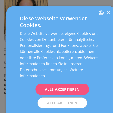
×
Diese Webseite verwendet
Cookies.
SPANISH
Diese Website verwendet eigene Cookies und
CATALÀ
Cookies von Drittanbietern für analytische,
ENGLISH
Personalisierungs- und Funktionszwecke. Sie
Zentren:
können alle Cookies akzeptieren, ablehnen
FRENCH
Barcelona
oder Ihre Präferenzen konfigurieren. Weitere
DEUTSCH
Sprachen:
Informationen finden Sie in unseren
Spanisch
ITALIANO
Datenschutzbestimmungen.
Weitere
Informationen
Spezialitäten:
ESPAÑOL
Mehrmalige Fehlgeburten (Infertilität)
Genetische Präimplantationsdiagnostik
ALLE AKZEPTIEREN
Gesamtstudie der Sterilität
Unfruchtbarkeit
Bewahrung der Fruchtbarkeit
Kinderwunsch
ALLE ABLEHNEN
Teilen