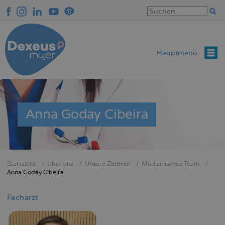
Direkt
zum
Inhalt
Hauptmenü
Anna Goday Cibeira
Startseite
Über uns
Unsere Zentren
Medizinisches Team
Breadcrumb
Anna Goday Cibeira
Facharzt