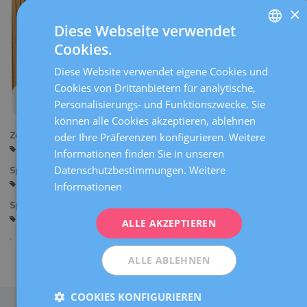
×
Diese Webseite verwendet
Cookies.
SPANISH
Diese Website verwendet eigene Cookies und
CATALÀ
Cookies von Drittanbietern für analytische,
ENGLISH
Personalisierungs- und Funktionszwecke. Sie
können alle Cookies akzeptieren, ablehnen
FRENCH
Zentren:
oder Ihre Präferenzen konfigurieren. Weitere
DEUTSCH
Sant Cugat
Informationen finden Sie in unseren
ITALIANO
Datenschutzbestimmungen.
Weitere
Sprachen:
Spanisch
Informationen
ESPAÑOL
Spezialitäten:
Ernährung
ALLE AKZEPTIEREN
ALLE ABLEHNEN
Teilen
COOKIES KONFIGURIEREN