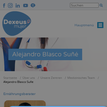
Direkt
zum
Inhalt
Hauptmenü
Alejandro Blasco Suñé
Startseite
Über uns
Unsere Zentren
Medizinisches Team
Breadcrumb
Alejandro Blasco Suñé
Ernährungsberater