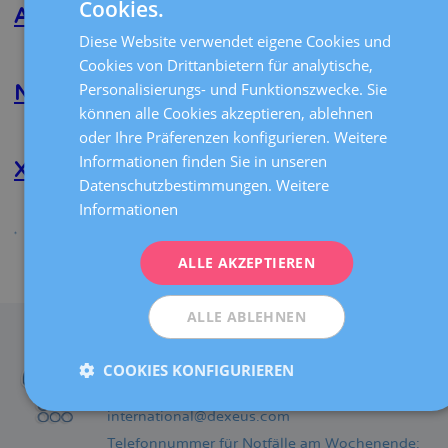
Cookies.
SPANISH
Tomeo
Alejandro Blasco Suñé
Hermosa
Diese Website verwendet eigene Cookies und
CATALÀ
Weiterlesen
über
Cookies von Drittanbietern für analytische,
Alejandro
ENGLISH
Personalisierungs- und Funktionszwecke. Sie
Blasco
Natalia Pérez Llauradó
Suñé
können alle Cookies akzeptieren, ablehnen
FRENCH
Weiterlesen
über
oder Ihre Präferenzen konfigurieren. Weitere
DEUTSCH
Natalia
Informationen finden Sie in unseren
Pérez
Xus Murciano López
ITALIANO
Datenschutzbestimmungen.
Weitere
Llauradó
Informationen
Weiterlesen
über
ESPAÑOL
Xus
Murciano
López
ALLE AKZEPTIEREN
Teilen
ALLE ABLEHNEN
KONTAKT
Telefonnummer:
COOKIES KONFIGURIEREN
+34 93 227 48 96
international@dexeus.com
Telefonnummer für Notfälle am Wochenende: