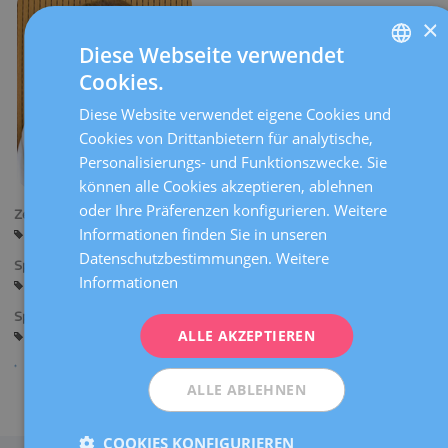
×
Diese Webseite verwendet
Cookies.
SPANISH
Diese Website verwendet eigene Cookies und
CATALÀ
Cookies von Drittanbietern für analytische,
ENGLISH
Personalisierungs- und Funktionszwecke. Sie
können alle Cookies akzeptieren, ablehnen
FRENCH
oder Ihre Präferenzen konfigurieren. Weitere
Zentren:
DEUTSCH
Informationen finden Sie in unseren
Barcelona
ITALIANO
Datenschutzbestimmungen.
Weitere
Sprachen:
Informationen
Spanisch
ESPAÑOL
Spezialitäten:
ALLE AKZEPTIEREN
Gynäkologische bildgebende Diagnoseverfahren
ALLE ABLEHNEN
Teilen
COOKIES KONFIGURIEREN