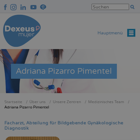
Direkt
zum
Inhalt
Hauptmenü
Adriana Pizarro Pimentel
Startseite
Über uns
Unsere Zentren
Medizinisches Team
Breadcrumb
Adriana Pizarro Pimentel
Facharzt
Abteilung für Bildgebende Gynäkologische
Diagnostik