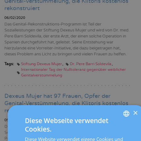
Genital-Verstümmelung, die Klitoris kostenlos
rekonstruiert
06/02/2020
Das Genital-Rekonstruktions-Programm ist Teil der
Sozialleistungen der Stiftung Dexeus Mujer und wird von Dr. med.
Pere Barri Soldevila, der erste Arzt, der einen solche Operation in
Spanien durchgeführt hat, geleitet. Seine Entstehung war
hierzulande eine Vorreiter-Initiative, die dazu beigetragen hat,
dieses Problem ans Licht zu bringen und vielen Frauen zu helfen.
Tags:
Stiftung Dexeus Mujer
Dr. Pere Barri Soldevila
Internationaler Tag der Nulltoleranz gegenüber weiblicher
Genitalverstümmelung
Dexeus Mujer hat 97 Frauen, Opfer der
Genital-Verstümmelung, die Klitoris kostenlos
rekonstruiert
×
Diese Webseite verwendet
05/02/2019
Das Genital-Rekonstruktions-Programm ist Teil der
Cookies.
SPANISH
Sozialleistungen der Stiftung Dexeus Mujer und wird von Dr. med.
Diese Website verwendet eigene Cookies und
Pere Barri Soldevila, der erste Arzt, der einen solche Operation in
CATALÀ