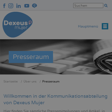
Direkt
zum
Inhalt
Hauptmenü
Presseraum
Startseite
Über uns
Presseraum
Breadcrumb
Willkommen in der Kommunikationsabteilung
von Dexeus Mujer
Hier finden Sie sämtliche Pressemitteilungen und Artikel, in