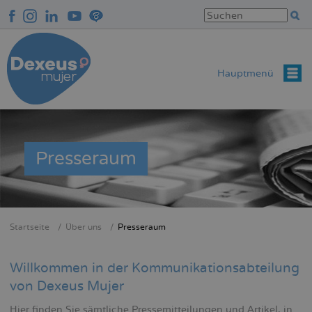
Direkt
zum
Inhalt
Hauptmenü
Presseraum
Startseite
Über uns
Presseraum
Breadcrumb
Willkommen in der Kommunikationsabteilung
von Dexeus Mujer
Hier finden Sie sämtliche Pressemitteilungen und Artikel, in