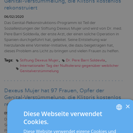
Genital-Verstümmelung, die Klitoris kostenlos
rekonstruiert
06/02/2020
Das Genital-Rekonstruktions-Programm ist Teil der
Sozialleistungen der Stiftung Dexeus Mujer und wird von Dr. med.
Pere Barri Soldevila, der erste Arzt, der einen solche Operation in
Spanien durchgeführt hat, geleitet. Seine Entstehung war
hierzulande eine Vorreiter-Initiative, die dazu beigetragen hat,
dieses Problem ans Licht zu bringen und vielen Frauen zu helfen.
Tags:
Stiftung Dexeus Mujer
Dr. Pere Barri Soldevila
Internationaler Tag der Nulltoleranz gegenüber weiblicher
Genitalverstümmelung
Dexeus Mujer hat 97 Frauen, Opfer der
Genital-Verstümmelung, die Klitoris kostenlos
rekonstruiert
×
Diese Webseite verwendet
05/02/2019
Das Genital-Rekonstruktions-Programm ist Teil der
Cookies.
SPANISH
Sozialleistungen der Stiftung Dexeus Mujer und wird von Dr. med.
Diese Website verwendet eigene Cookies und
Pere Barri Soldevila, der erste Arzt, der einen solche Operation in
CATALÀ