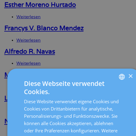
Domínguez
Esther Moreno Hurtado
Olivera
Weiterlesen
über
Esther
Moreno
Francys V. Blanco Mendez
Hurtado
Weiterlesen
über
Francys
V.
Alfredo R. Navas
Blanco
Mendez
Weiterlesen
über
Alfredo
×
R.
Maria Carme Pons Gatell
Navas
Diese Webseite verwendet
Weiterlesen
über
Cookies.
Maria
SPANISH
Carme
Laura Vilar Planella
Diese Website verwendet eigene Cookies und
Pons
CATALÀ
Gatell
Cookies von Drittanbietern für analytische,
Weiterlesen
über
ENGLISH
Laura
Personalisierungs- und Funktionszwecke. Sie
Vilar
Natalia Pérez Llauradó
können alle Cookies akzeptieren, ablehnen
FRENCH
Planella
oder Ihre Präferenzen konfigurieren. Weitere
Weiterlesen
über
DEUTSCH