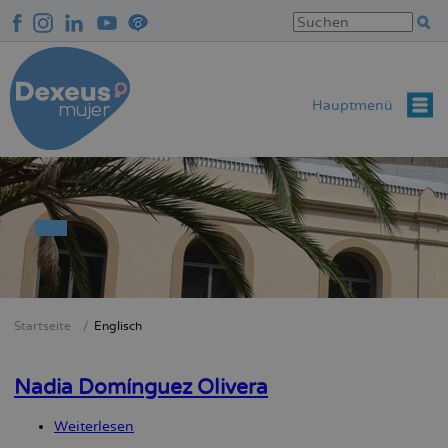
Direkt
zum
Inhalt
Hauptmenü
Startseite
Englisch
Breadcrumb
Nadia Domínguez Olivera
Weiterlesen
über
Nadia