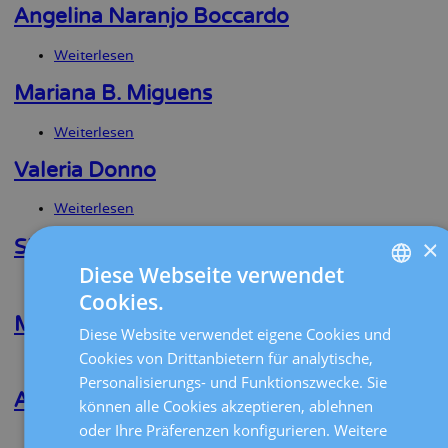
Monterde
Angelina Naranjo Boccardo
Puente
Weiterlesen
über
Angelina
Naranjo
Mariana B. Miguens
Boccardo
Weiterlesen
über
Mariana
B.
Valeria Donno
Miguens
Weiterlesen
über
Valeria
×
Donno
Silvia Cabrera Díaz
Diese Webseite verwendet
Weiterlesen
über
Cookies.
Silvia
SPANISH
Cabrera
Marta Roca Feliu
Diese Website verwendet eigene Cookies und
Díaz
CATALÀ
Cookies von Drittanbietern für analytische,
Weiterlesen
über
ENGLISH
Marta
Personalisierungs- und Funktionszwecke. Sie
Roca
Adrián Moreno Ruiz
können alle Cookies akzeptieren, ablehnen
FRENCH
Feliu
oder Ihre Präferenzen konfigurieren. Weitere
Weiterlesen
über
DEUTSCH