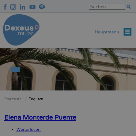
Direkt
zum
Inhalt
Hauptmenü
Startseite
Englisch
Breadcrumb
Elena Monterde Puente
Weiterlesen
über
Elena