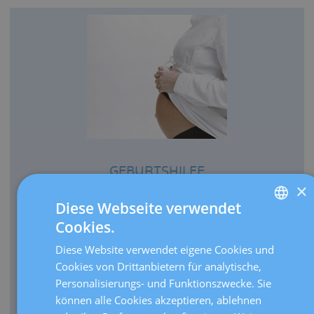
GEBURTSHILFE
×
Jedes Jahr bringen wir mehr als 3.000 Babys zur Welt.
Diese Webseite verwendet
Jährlich werden mehr als 30.000
Cookies.
Schwangerschaftsultraschall-Untersuchungen bei uns
SPANISH
durchgeführt.
Diese Website verwendet eigene Cookies und
CATALÀ
Als Referenzzentrum finden bei uns mehr als 3.000
Cookies von Drittanbietern für analytische,
ENGLISH
Sprechstundentermine für
Personalisierungs- und Funktionszwecke. Sie
Hochrisikoschwangerschaften im Jahr statt.
können alle Cookies akzeptieren, ablehnen
FRENCH