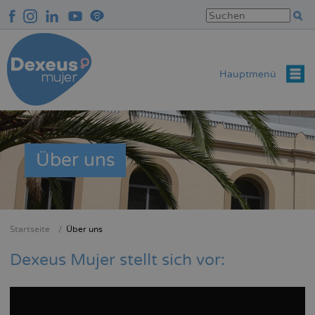
Direkt
zum
Inhalt
Hauptmenü
Über uns
Startseite
Über uns
Breadcrumb
Dexeus Mujer stellt sich vor: