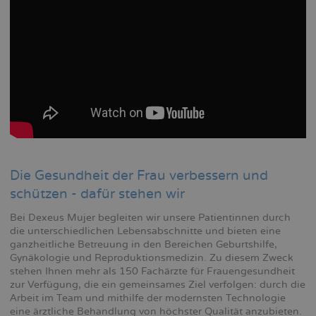
Die Gesundheit der Frau verbessern und
schützen - dafür stehen wir
Bei Dexeus Mujer begleiten wir unsere Patientinnen durch
die unterschiedlichen Lebensabschnitte und bieten eine
ganzheitliche Betreuung in den Bereichen Geburtshilfe,
Gynäkologie und Reproduktionsmedizin. Zu diesem Zweck
stehen Ihnen mehr als 150 Fachärzte für Frauengesundheit
zur Verfügung, die ein gemeinsames Ziel verfolgen: durch die
Arbeit im Team und mithilfe der modernsten Technologie
eine ärztliche Behandlung von höchster Qualität anzubieten.