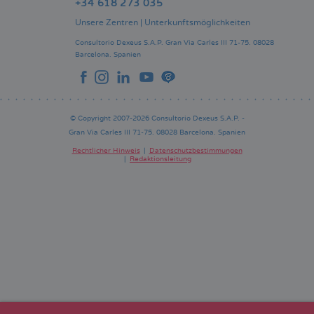
+34 618 273 035
Unsere Zentren
|
Unterkunftsmöglichkeiten
Consultorio Dexeus S.A.P.
Gran Via Carles III 71-75.
08028
Barcelona.
Spanien
© Copyright 2007-2026 Consultorio Dexeus S.A.P. -
Gran Via Carles III 71-75. 08028 Barcelona. Spanien
Rechtlicher Hinweis
Datenschutzbestimmungen
Redaktionsleitung
Pie
de
página