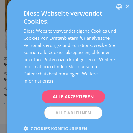
×
Diese Webseite verwendet
Cookies.
SPANISH
Diese Website verwendet eigene Cookies und
CATALÀ
Cookies von Drittanbietern für analytische,
ENGLISH
Personalisierungs- und Funktionszwecke. Sie
können alle Cookies akzeptieren, ablehnen
FRENCH
Zentren:
oder Ihre Präferenzen konfigurieren. Weitere
DEUTSCH
Sant Cugat
Manresa
Informationen finden Sie in unseren
ITALIANO
Datenschutzbestimmungen.
Weitere
Sprachen:
Spanisch
Englisch
Informationen
ESPAÑOL
Spezialitäten:
Kinder- und Jugendgynäkologie
Allgemeine Gynäkologie
ALLE AKZEPTIEREN
ALLE ABLEHNEN
Teilen
COOKIES KONFIGURIEREN