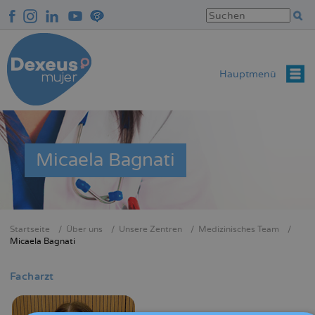
Direkt
zum
Inhalt
Hauptmenü
Micaela Bagnati
Startseite
Über uns
Unsere Zentren
Medizinisches Team
Breadcrumb
Micaela Bagnati
Facharzt