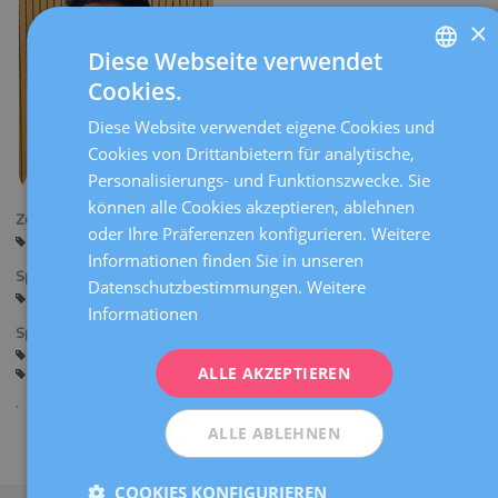
×
Diese Webseite verwendet
Cookies.
SPANISH
Diese Website verwendet eigene Cookies und
CATALÀ
Cookies von Drittanbietern für analytische,
ENGLISH
Personalisierungs- und Funktionszwecke. Sie
können alle Cookies akzeptieren, ablehnen
FRENCH
Zentren:
oder Ihre Präferenzen konfigurieren. Weitere
Sant Cugat
DEUTSCH
Informationen finden Sie in unseren
Sprachen:
ITALIANO
Datenschutzbestimmungen.
Weitere
Spanisch
Katalanisch
Informationen
ESPAÑOL
Spezialitäten:
Beratung vor der Schwangerschaft
ALLE AKZEPTIEREN
Schwangerschaft und Geburt
Allgemeine Gynäkologie
ALLE ABLEHNEN
Teilen
COOKIES KONFIGURIEREN