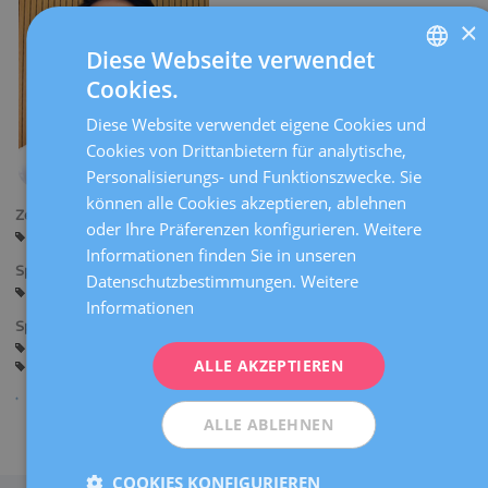
×
Diese Webseite verwendet
Cookies.
SPANISH
Diese Website verwendet eigene Cookies und
CATALÀ
Cookies von Drittanbietern für analytische,
ENGLISH
Personalisierungs- und Funktionszwecke. Sie
können alle Cookies akzeptieren, ablehnen
FRENCH
Zentren:
oder Ihre Präferenzen konfigurieren. Weitere
Reus
DEUTSCH
Informationen finden Sie in unseren
Sprachen:
ITALIANO
Datenschutzbestimmungen.
Weitere
Spanisch
Englisch
Informationen
ESPAÑOL
Spezialitäten:
Allgemeine Gynäkologie
Beratung vor der Schwangerschaft
ALLE AKZEPTIEREN
Schwangerschaft
Gynäkologische Chirurgie
ALLE ABLEHNEN
Teilen
COOKIES KONFIGURIEREN