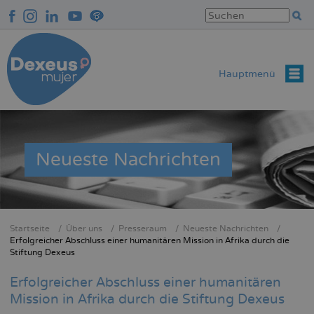
Direkt
zum
Inhalt
Hauptmenü
Neueste Nachrichten
Startseite
Über uns
Presseraum
Neueste Nachrichten
Breadcrumb
Erfolgreicher Abschluss einer humanitären Mission in Afrika durch die
Stiftung Dexeus
Erfolgreicher Abschluss einer humanitären
Mission in Afrika durch die Stiftung Dexeus