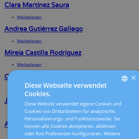
M.
Clara Martínez Saura
Ugas
Weeden
Weiterlesen
über
Clara
Martínez
Andrea Gutiérrez Gallego
Saura
Weiterlesen
über
Andrea
Gutiérrez
Mireia Castilla Rodríguez
Gallego
Weiterlesen
über
Mireia
×
Castilla
Candela Pomeraantz
Rodríguez
Diese Webseite verwendet
Weiterlesen
über
Cookies.
Candela
SPANISH
Pomeraantz
Jesus A. Sanchez Montañez
Diese Website verwendet eigene Cookies und
CATALÀ
Cookies von Drittanbietern für analytische,
Weiterlesen
über
ENGLISH
Jesus
Personalisierungs- und Funktionszwecke. Sie
A.
Ana L. Contreras Vergara
können alle Cookies akzeptieren, ablehnen
FRENCH
Sanchez
oder Ihre Präferenzen konfigurieren. Weitere
Montañez
Weiterlesen
über
DEUTSCH