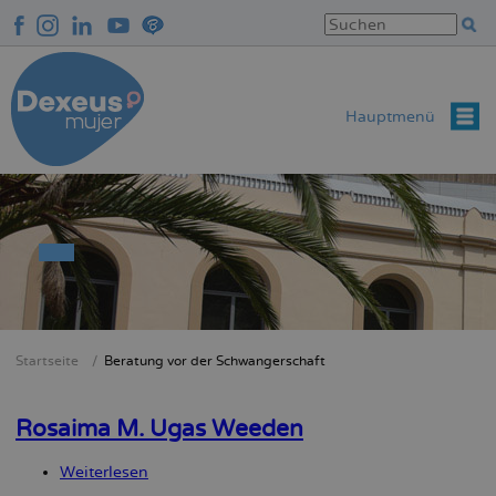
Direkt
zum
Inhalt
Hauptmenü
Startseite
Beratung vor der Schwangerschaft
Breadcrumb
Rosaima M. Ugas Weeden
Weiterlesen
über
Rosaima