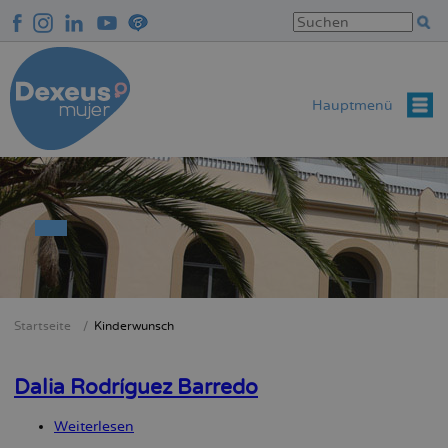
Direkt
zum
Inhalt
Hauptmenü
Startseite
Kinderwunsch
Breadcrumb
Dalia Rodríguez Barredo
Weiterlesen
über
Dalia