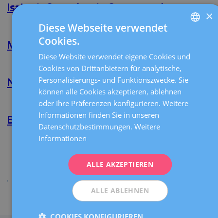
Rodríguez
Isabeth Gonzalez de Campagnolo
×
Barredo
Diese Webseite verwendet
Weiterlesen
über
Isabeth
Cookies.
SPANISH
Gonzalez
Manuel Álvarez Almodóvar
de
Diese Website verwendet eigene Cookies und
CATALÀ
Campagnolo
Weiterlesen
über
Cookies von Drittanbietern für analytische,
Manuel
ENGLISH
Personalisierungs- und Funktionszwecke. Sie
Álvarez
Nikolaos Polyzos
Almodóvar
können alle Cookies akzeptieren, ablehnen
FRENCH
Weiterlesen
über
oder Ihre Präferenzen konfigurieren. Weitere
DEUTSCH
Nikolaos
Informationen finden Sie in unseren
Polyzos
Buenaventura Coroleu Lletget
ITALIANO
Datenschutzbestimmungen.
Weitere
Informationen
Weiterlesen
über
ESPAÑOL
Buenaventura
Coroleu
Vorherige
‹‹
ALLE AKZEPTIEREN
Lletget
Seite
Seite 3
Seitennummerierung
ALLE ABLEHNEN
Teilen
COOKIES KONFIGURIEREN