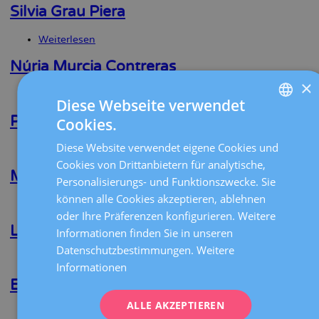
Roca
Silvia Grau Piera
Feliu
Weiterlesen
über
Silvia
Grau
Núria Murcia Contreras
Piera
×
Weiterlesen
über
Diese Webseite verwendet
Núria
Murcia
Piotr Sokol
Cookies.
SPANISH
Contreras
Diese Website verwendet eigene Cookies und
Weiterlesen
über
CATALÀ
Piotr
Cookies von Drittanbietern für analytische,
Sokol
Marta Tresanchez Pares
ENGLISH
Personalisierungs- und Funktionszwecke. Sie
können alle Cookies akzeptieren, ablehnen
FRENCH
Weiterlesen
über
oder Ihre Präferenzen konfigurieren. Weitere
Marta
DEUTSCH
Tresanchez
Laura Latre Navarro
Informationen finden Sie in unseren
Pares
ITALIANO
Datenschutzbestimmungen.
Weitere
Weiterlesen
über
Informationen
Laura
ESPAÑOL
Latre
Elisabet Clua Obradó
Navarro
ALLE AKZEPTIEREN
Weiterlesen
über