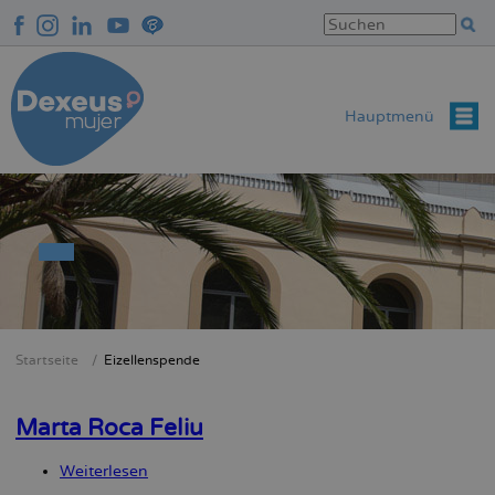
Direkt
zum
Inhalt
Hauptmenü
Startseite
Eizellenspende
Breadcrumb
Marta Roca Feliu
Weiterlesen
über
Marta