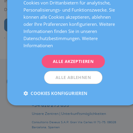
Ihnen in Verbindung setzen um diesen zu bestätigen.
Cookies von Drittanbietern für analytische,
ENGLISH
Personalisierungs- und Funktionszwecke. Sie
Danke für Ihr Interesse.
können alle Cookies akzeptieren, ablehnen
FRENCH
oder Ihre Präferenzen konfigurieren. Weitere
Startseite
DEUTSCH
Informationen finden Sie in unseren
ITALIANO
Datenschutzbestimmungen.
Weitere
Informationen
ESPAÑOL
Teilen
ALLE AKZEPTIEREN
KONTAKT
Telefonnummer:
ALLE ABLEHNEN
+34 93 227 48 96
international@dexeus.com
COOKIES KONFIGURIEREN
Telefonnummer für Notfälle am Wochenende:
+34 618 273 035
Unsere Zentren
|
Unterkunftsmöglichkeiten
Consultorio Dexeus S.A.P.
Gran Via Carles III 71-75.
08028
Barcelona.
Spanien